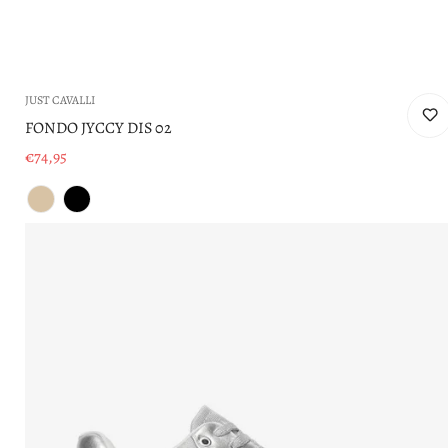
JUST CAVALLI
FONDO JYCCY DIS 02
€74,95
Prezzo
di
vendita