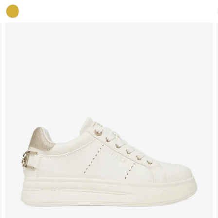
di
vendita