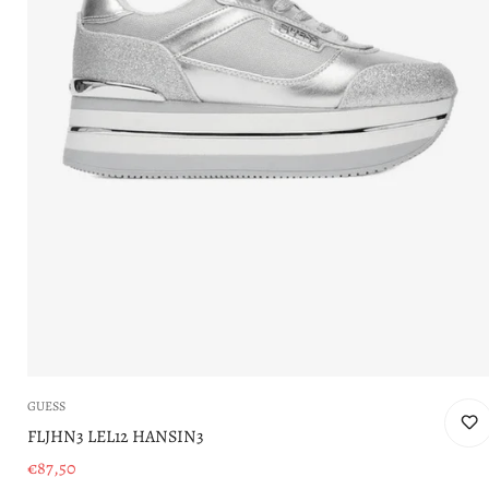
GUESS
FLJHN3 LEL12 HANSIN3
€87,50
Prezzo