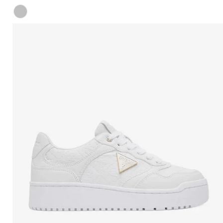
di
vendita