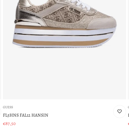
GUESS
FL5HNS FAL12 HANSIN
€87,50
Prezzo