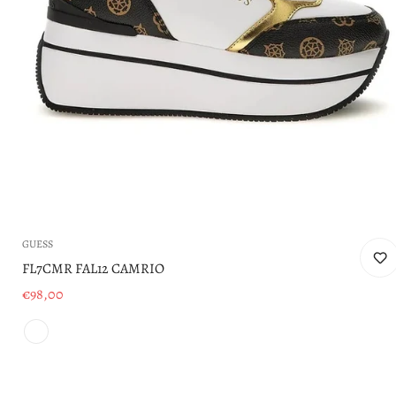
GUESS
FL7CMR FAL12 CAMRIO
€98,00
Prezzo
di
vendita