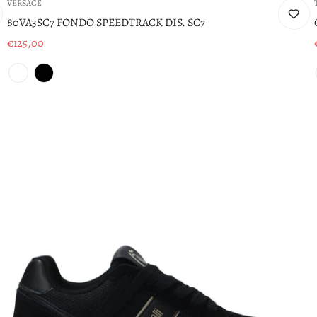
VERSACE
80VA3SC7 FONDO SPEEDTRACK DIS. SC7
€125,00
Prezzo
di
vendita