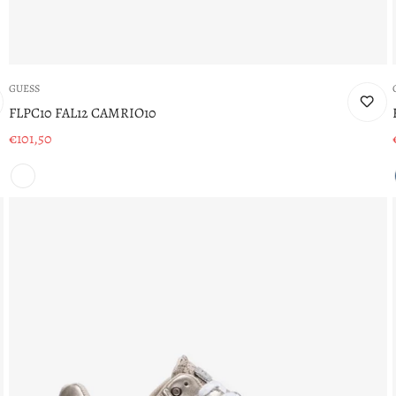
GUESS
FLPC10 FAL12 CAMRIO10
€101,50
Prezzo
di
vendita