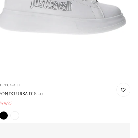
JUST CAVALLI
FONDO URSA DIS. 01
€74,95
Prezzo
di
vendita