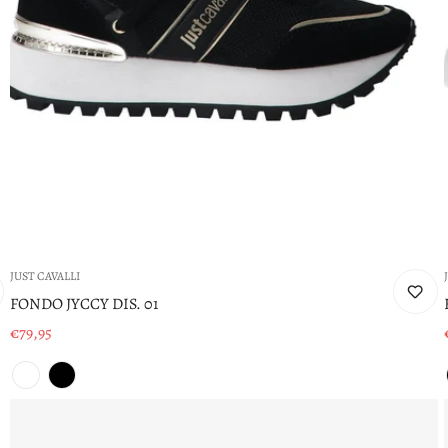
JUST CAVALLI
FONDO JYCCY DIS. 01
€79,95
Prezzo
di
vendita