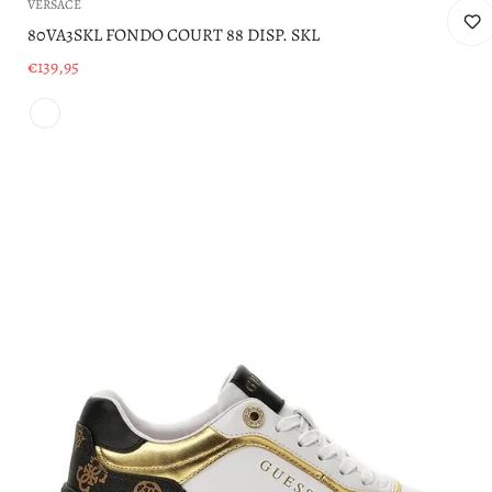
VERSACE
80VA3SKL FONDO COURT 88 DISP. SKL
€139,95
Prezzo
di
vendita