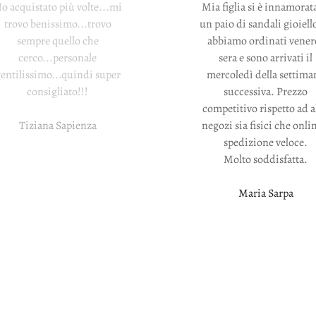
o acquistato più volte...mi
Mia figlia si è innamorat
trovo benissimo...trovo
un paio di sandali gioiello
sempre quello che
abbiamo ordinati vener
cerco...personale
sera e sono arrivati il
entilissimo...quindi super
mercoledì della settima
consigliato!!!
successiva. Prezzo
competitivo rispetto ad a
Tiziana Sapienza
negozi sia fisici che onli
spedizione veloce.
Molto soddisfatta.
Maria Sarpa