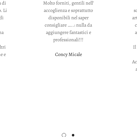
a di
Molto forniti, gentili nell’
. Li
accoglienza e soprattutto
s
dì
disponibili nel saper
ar
consigliare …..: nulla da
na
aggiungere fantastici e
a
professionali!!!
ltri
Il
ne e
Concy Micale
Ac