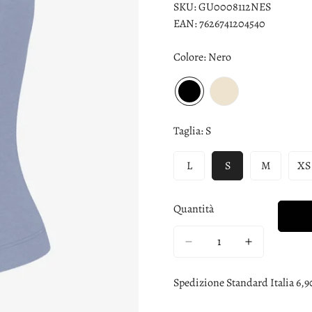
SKU:
GU0008112NES
EAN:
7626741204540
Colore:
Nero
Taglia:
S
L
S
M
XS
Quantità
Spedizione Standard Italia 6,9