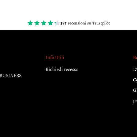
387
recensioni su Trustpilot
Info Utili
B
Richiedi recesso
L'
A. BUSINESS
C
Ga
p