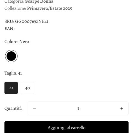
Categoria:
Scarpe
Donna
Collezione:
Primavera/Estate
2025
SKU:
GG0007692NE41
EAN:
Colore:
Nero
Taglia:
41
41
40
Quantità
Aggiungi al carrello