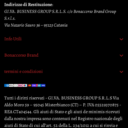
Indirizzo di Restituzione
:
GI.VA. BUSINESS GROUP S.R.L.S. c/o Bonaccorso Brand Group
S.r.l.s.
Via Nazario Sauro 36 – 95123 Catania
Info Utili
Richiedi recesso
Bonaccorso Brand
L'Azienda
termini e condizioni
Contattaci
Termini e condizioni
Garanzia originalità prodotti
Pagamento sicuro
Tutti i diritti riservati - GI.VA. BUSINESS GROUP S.R.L.S Via
Privacy Policy
Aldo Moro 59 – 95045 Misterbianco (CT) – P. IVA 05529370875 -
Cookie Policy
REA CT404544. Gli aiuti di Stato e gli aiuti de minimis ricevuti
dalla nostra impresa sono contenuti nel Registro nazionale degli
Informativa Legale
aiuti di Stato di cui all’art. 52 della L. 234/2012 a cui si rinvia e