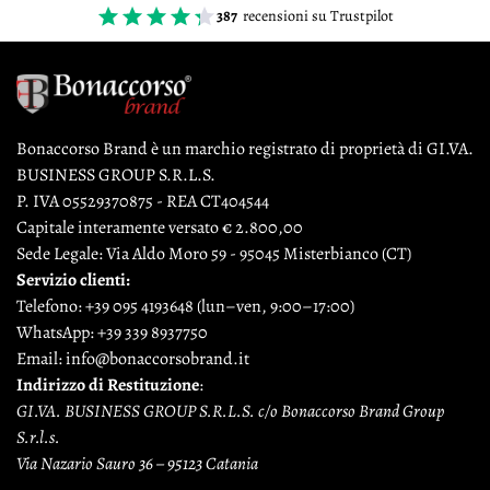
387
recensioni su Trustpilot
Bonaccorso Brand è un marchio registrato di proprietà di GI.VA.
BUSINESS GROUP S.R.L.S.
P. IVA 05529370875 - REA CT404544
Capitale interamente versato € 2.800,00
Sede Legale: Via Aldo Moro 59 - 95045 Misterbianco (CT)
Servizio clienti:
Telefono:
+39 095 4193648
(lun–ven, 9:00–17:00)
WhatsApp:
+39 339 8937750
Email:
info@bonaccorsobrand.it
Indirizzo di Restituzione
:
GI.VA. BUSINESS GROUP S.R.L.S. c/o Bonaccorso Brand Group
S.r.l.s.
Via Nazario Sauro 36 – 95123 Catania