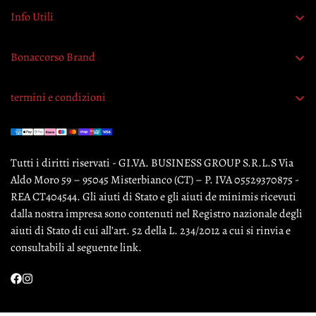
Info Utili
Richiedi recesso
Bonaccorso Brand
L'Azienda
termini e condizioni
Contattaci
Termini e condizioni
Garanzia originalità prodotti
Pagamento sicuro
Tutti i diritti riservati - GI.VA. BUSINESS GROUP S.R.L.S Via
Privacy Policy
Aldo Moro 59 – 95045 Misterbianco (CT) – P. IVA 05529370875 -
Cookie Policy
REA CT404544. Gli aiuti di Stato e gli aiuti de minimis ricevuti
dalla nostra impresa sono contenuti nel Registro nazionale degli
Informativa Legale
aiuti di Stato di cui all’art. 52 della L. 234/2012 a cui si rinvia e
Politica di reso
consultabili al seguente link.
Politica di spedizione