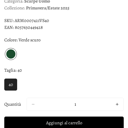
Categoria:
Scarpe
Uomo
Collezione:
Primavera/Estate
2025
SKU:
ARM0007421VS40
EAN:
8057630449428
Colore:
Verde scuro
Taglia:
40
40
Quantità
Aggiungi al carrello