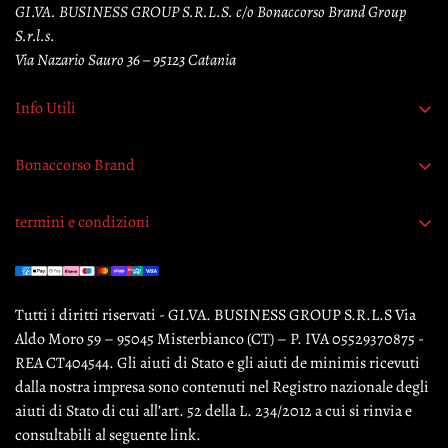
GI.VA. BUSINESS GROUP S.R.L.S. c/o Bonaccorso Brand Group
S.r.l.s.
Via Nazario Sauro 36 – 95123 Catania
Info Utili
Richiedi recesso
Bonaccorso Brand
L'Azienda
termini e condizioni
Contattaci
Termini e condizioni
Garanzia originalità prodotti
Pagamento sicuro
Tutti i diritti riservati - GI.VA. BUSINESS GROUP S.R.L.S Via
Privacy Policy
Aldo Moro 59 – 95045 Misterbianco (CT) – P. IVA 05529370875 -
Cookie Policy
REA CT404544. Gli aiuti di Stato e gli aiuti de minimis ricevuti
dalla nostra impresa sono contenuti nel Registro nazionale degli
Informativa Legale
aiuti di Stato di cui all’art. 52 della L. 234/2012 a cui si rinvia e
Politica di reso
consultabili al seguente link.