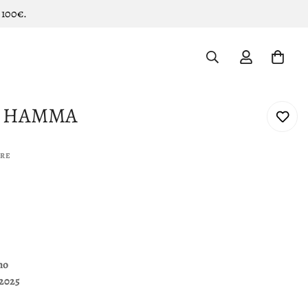
 100€.
RT HAMMA
ORE
mo
2025