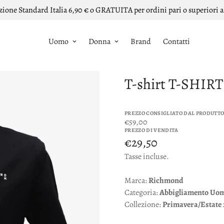
zione Standard Italia 6,90 € o GRATUITA per ordini pari o superiori a
Uomo
Donna
Brand
Contatti
T-shirt T-SHI
PREZZO CONSIGLIATO DAL PRODUTT
€59,00
PREZZO DI VENDITA
€29,50
Tasse incluse.
Marca:
Richmond
Categoria:
Abbigliamento
Uo
Collezione:
Primavera/Estate