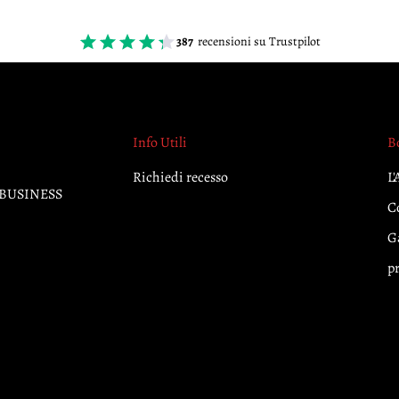
387
recensioni su Trustpilot
Info Utili
B
Richiedi recesso
L'
A. BUSINESS
C
Ga
p