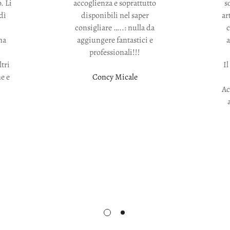
. Li
accoglienza e soprattutto
s
dì
disponibili nel saper
ar
consigliare …..: nulla da
na
aggiungere fantastici e
a
professionali!!!
ltri
Il
ne e
Concy Micale
Ac